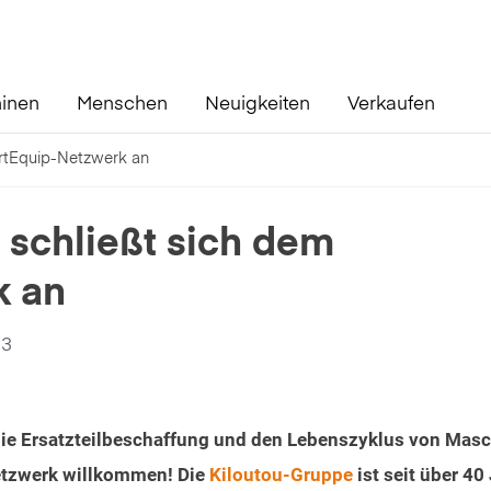
inen
Menschen
Neuigkeiten
Verkaufen
artEquip-Netzwerk an
 schließt sich dem
k an
23
r die Ersatzteilbeschaffung und den Lebenszyklus von Mas
etzwerk willkommen! Die
Kiloutou-Gruppe
ist seit über 40