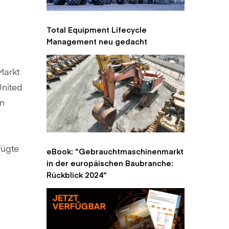
Total Equipment Lifecycle
Management neu gedacht
Markt
United
in
fügte
eBook: “Gebrauchtmaschinenmarkt
in der europäischen Baubranche:
n
Rückblick 2024“